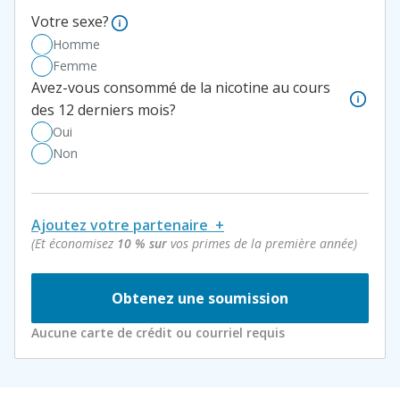
Votre sexe?
Your Gender
What's your sex?
Homme
Male
Femme
Female
Avez-vous consommé de la nicotine au cours
Do you
des 12 derniers mois?
Have you used nicotine or tobacco products in the last 12 mon
Oui
Yes
Non
No
Ajoutez votre partenaire +
(Et économisez
10 % sur
vos primes de la première année)
Les coordonnées de votre partenaire
Supprimer
Inscrivez-vous ensemble et économisez 10 %
Aucune carte de crédit ou courriel requis
sur vos primes de première année.
Date de naissance de votre partenaire