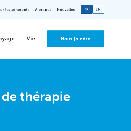
FR
EN
r les adhérents
À propos
Nouvelles
oyage
Vie
Nous joindre
 de thérapie