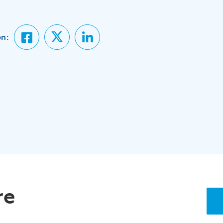
on:
re