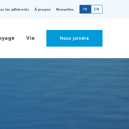
FR
EN
r les adhérents
À propos
Nouvelles
oyage
Vie
Nous joindre