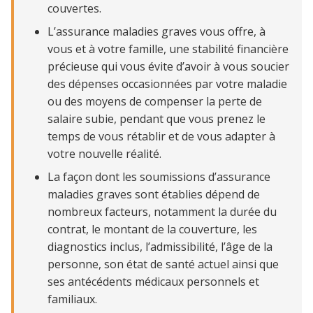
couvertes.
Types de problèmes de santé couverts par l’assurance
maladies graves
L’assurance maladies graves vous offre, à
vous et à votre famille, une stabilité financière
Obtenez votre soumission d’assurance maladies graves en
précieuse qui vous évite d’avoir à vous soucier
ligne
des dépenses occasionnées par votre maladie
Présenter une demande d’assurance maladies graves
ou des moyens de compenser la perte de
après avoir reçu une soumission
salaire subie, pendant que vous prenez le
Explorez les produits d’assurance maladies graves de Croix
temps de vous rétablir et de vous adapter à
Bleue Vie
votre nouvelle réalité.
La façon dont les soumissions d’assurance
maladies graves sont établies dépend de
nombreux facteurs, notamment la durée du
contrat, le montant de la couverture, les
diagnostics inclus, l’admissibilité, l’âge de la
personne, son état de santé actuel ainsi que
ses antécédents médicaux personnels et
familiaux.