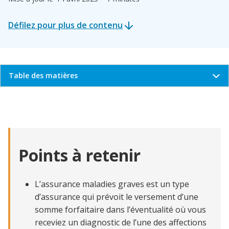
Défilez pour plus de contenu
Table des matières
Qu’est-ce que l’assurance maladies graves?
Pourquoi souscrire une assurance maladies graves
Types d’assurance maladies graves
Points à retenir
Que se passe-t-il si j’ai déjà un régime d’assurance
maladies graves au travail?
L’assurance maladies graves est un type
Comment puis-je obtenir une soumission
d’assurance maladies graves?
d’assurance qui prévoit le versement d’une
somme forfaitaire dans l’éventualité où vous
Parler à un conseiller ou une conseillère au sujet de la
receviez un diagnostic de l’une des affections
souscription d’une assurance maladies graves